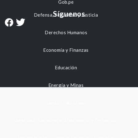
Gob.pe
Síguenos
Defensa, Seguridad y Justicia
Derechos Humanos
Economía y Finanzas
Educación
Energía y Minas
Gestión municipal
Identidad, Nacimiento, Matrimonio y Defunción
Infraestructura, Comunicaciones y Servicios