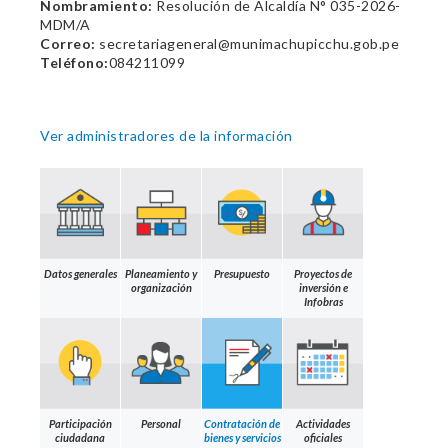
Nombramiento:
Resolución de Alcaldía N° 035-2026-
MDM/A
Correo:
secretariageneral@munimachupicchu.gob.pe
Teléfono:
084211099
Ver administradores de la información
Datos generales
Planeamiento y
Presupuesto
Proyectos de
organización
inversión e
Infobras
Participación
Personal
Contratación de
Actividades
ciudadana
bienes y servicios
oficiales