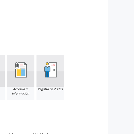
Acceso a la
Registro de Visitas
información