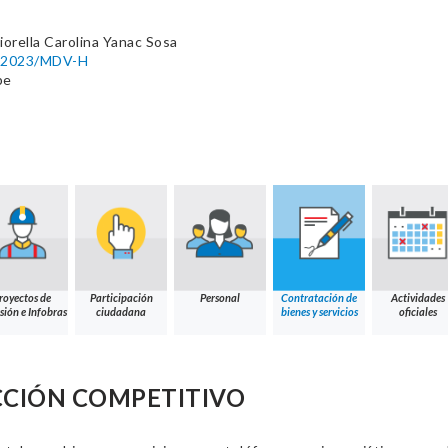
iorella Carolina Yanac Sosa
45-2023/MDV-H
pe
royectos de
Participación
Personal
Contratación de
Actividades
sión e Infobras
ciudadana
bienes y servicios
oficiales
CCIÓN COMPETITIVO