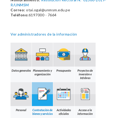
R/UNMSM
Correo:
otai.ogal@unmsm.edu.pe
Teléfono:
6197000 - 7664
Ver administradores de la información
Datos generales
Planeamiento y
Presupuesto
Proyectos de
organización
inversión e
Infobras
Personal
Contratación de
Actividades
Acceso a la
bienes y servicios
oficiales
información