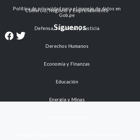
Política de privacidad para el manejo de datos en
Comercio, Negocio y Emprendimiento
Gob.pe
Síguenos
Defensa, Seguridad y Justicia
Derechos Humanos
Economía y Finanzas
Educación
Energía y Minas
Gestión municipal
Identidad, Nacimiento, Matrimonio y Defunción