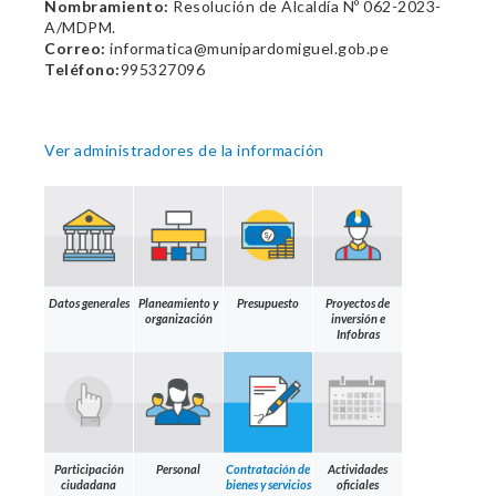
Nombramiento:
Resolución de Alcaldía Nº 062-2023-
A/MDPM.
Correo:
informatica@munipardomiguel.gob.pe
Teléfono:
995327096
Ver administradores de la información
Datos generales
Planeamiento y
Presupuesto
Proyectos de
organización
inversión e
Infobras
Participación
Personal
Contratación de
Actividades
ciudadana
bienes y servicios
oficiales