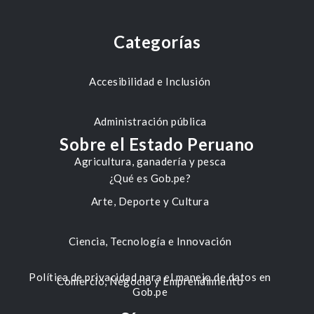
Categorías
Accesibilidad e Inclusión
Administración pública
Sobre el Estado Peruano
Agricultura, ganadería y pesca
¿Qué es Gob.pe?
Arte, Deporte y Cultura
Ciencia, Tecnología e Innovación
Política de privacidad para el manejo de datos en
Comercio, Negocio y Emprendimiento
Gob.pe