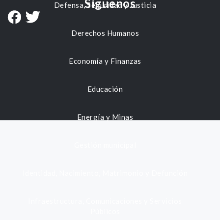
Síguenos
Defensa, Seguridad y Justicia
Derechos Humanos
Economía y Finanzas
Educación
Energía y Minas
Gestión municipal
Identidad, Nacimiento, Matrimonio y Defunción
Infraestructura, Comunicaciones y Servicios
Públicos