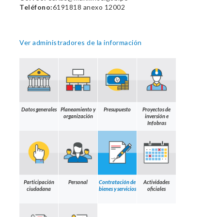
Teléfono:
6191818 anexo 12002
Ver administradores de la información
Datos generales
Planeamiento y
Presupuesto
Proyectos de
organización
inversión e
Infobras
Participación
Personal
Contratación de
Actividades
ciudadana
bienes y servicios
oficiales