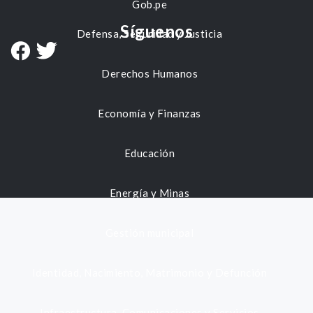
Gob.pe
Síguenos
Defensa, Seguridad y Justicia
Derechos Humanos
Economía y Finanzas
Educación
Energía y Minas
Gestión municipal
Identidad, Nacimiento, Matrimonio y Defunción
Infraestructura, Comunicaciones y Servicios