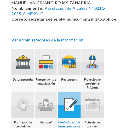
MANUEL VALERIANO ROJAS ZANABRIA
Nombramiento:
Resolucion de Alcaldia N° 0211-
2025-A-MDK/LC
Correo:
secretariageneral@munikumpirushiato.gob.pe
Ver administradores de la información
Datos generales
Planeamiento y
Presupuesto
Proyectos de
organización
inversión e
Infobras
Participación
Personal
Contratación de
Actividades
ciudadana
bienes y servicios
oficiales