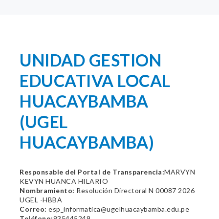
UNIDAD GESTION
EDUCATIVA LOCAL
HUACAYBAMBA
(UGEL
HUACAYBAMBA)
Responsable del Portal de Transparencia:
MARVYN
KEVYN HUANCA HILARIO
Nombramiento:
Resolución Directoral N 00087 2026
UGEL -HBBA
Correo:
esp_informatica@ugelhuacaybamba.edu.pe
Teléfono:
935445249