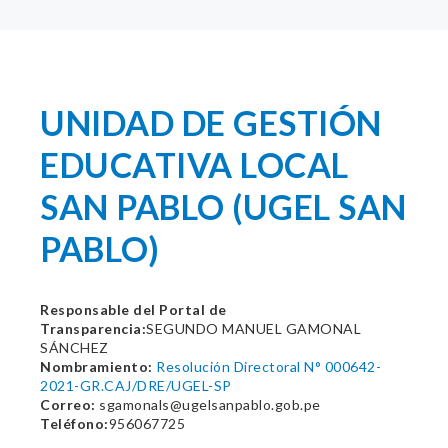
UNIDAD DE GESTIÓN
EDUCATIVA LOCAL
SAN PABLO (UGEL SAN
PABLO)
Responsable del Portal de
Transparencia:
SEGUNDO MANUEL GAMONAL
SÁNCHEZ
Nombramiento:
Resolución Directoral N° 000642-
2021-GR.CAJ/DRE/UGEL-SP
Correo:
sgamonals@ugelsanpablo.gob.pe
Teléfono:
956067725