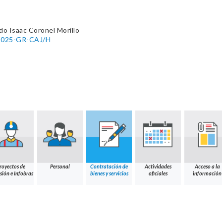
do Isaac Coronel Morillo
-2025-GR-CAJ/H
royectos de
Personal
Contratación de
Actividades
Acceso a la
sión e Infobras
bienes y servicios
oficiales
información