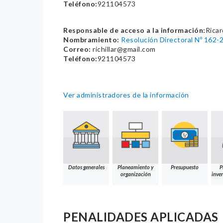
Teléfono:
921104573
Responsable de acceso a la información:
Ricar
Nombramiento:
Resolución Directoral Nº 162
Correo:
richillar@gmail.com
Teléfono:
921104573
Ver administradores de la información
Datos generales
Planeamiento y
Presupuesto
P
organización
inver
PENALIDADES APLICADAS