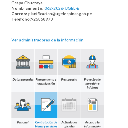
Ccapa Chuctaya
Nombramiento:
062-2026-UGEL-E
Correo:
planificacion@ugelespinar.gob.pe
Teléfono:
925858973
Ver administradores de la información
Datos generales
Planeamiento y
Presupuesto
Proyectos de
organización
inversión e
Infobras
Personal
Contratación de
Actividades
Acceso a la
bienes y servicios
oficiales
información