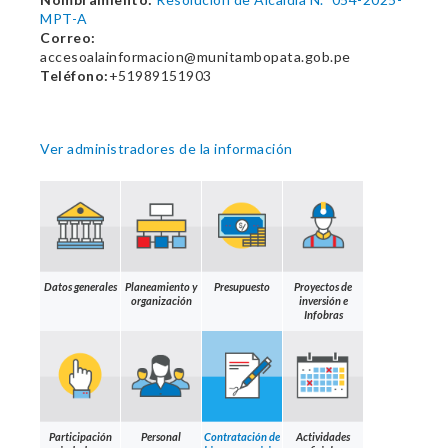
MPT-A
Correo:
accesoalainformacion@munitambopata.gob.pe
Teléfono:
+51989151903
Ver administradores de la información
Datos generales
Planeamiento y
Presupuesto
Proyectos de
organización
inversión e
Infobras
Participación
Personal
Contratación de
Actividades