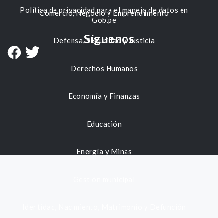
Política de privacidad para el manejo de datos en
Comercio, Negocio y Emprendimiento
Gob.pe
Síguenos
Defensa, Seguridad y Justicia
Derechos Humanos
Economía y Finanzas
Educación
Energía y Minas
Gestión municipal
Identidad, Nacimiento, Matrimonio y Defunción