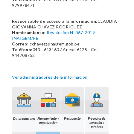
979978471
Responsable de acceso a la información:
CLAUDIA
GIOVANNA CHAVEZ RODRIGUEZ
Nombramiento:
Resolución Nº 067-2019-
INAIGEM/PE
Correo:
cchavez@inaigem.gob.pe
Teléfono:
043 - 643460 / Anexo 6125 - Cel:
944708752
Ver administradores de la información
Datos generales
Planeamiento y
Presupuesto
Proyectos de
organización
inversión e
Infobras