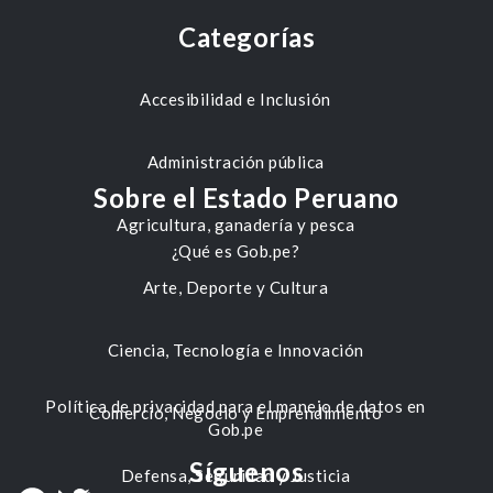
Categorías
Accesibilidad e Inclusión
Administración pública
Sobre el Estado Peruano
Agricultura, ganadería y pesca
¿Qué es Gob.pe?
Arte, Deporte y Cultura
Ciencia, Tecnología e Innovación
Política de privacidad para el manejo de datos en
Comercio, Negocio y Emprendimiento
Gob.pe
Síguenos
Defensa, Seguridad y Justicia