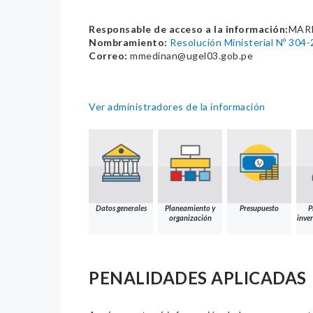
Responsable de acceso a la información:
MARI
Nombramiento:
Resolución Ministerial Nº 30
Correo:
mmedinan@ugel03.gob.pe
Ver administradores de la información
Datos generales
Planeamiento y
Presupuesto
P
organización
inver
PENALIDADES APLICADAS