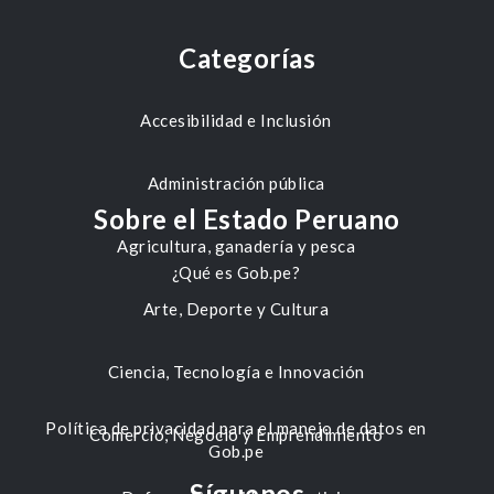
Categorías
Accesibilidad e Inclusión
Administración pública
Sobre el Estado Peruano
Agricultura, ganadería y pesca
¿Qué es Gob.pe?
Arte, Deporte y Cultura
Ciencia, Tecnología e Innovación
Política de privacidad para el manejo de datos en
Comercio, Negocio y Emprendimiento
Gob.pe
Síguenos