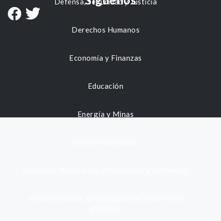
Defensa, Seguridad y Justicia
Derechos Humanos
Economía y Finanzas
Educación
Energía y Minas
Gestión municipal
Identidad, Nacimiento, Matrimonio y Defunción
Infraestructura, Comunicaciones y Servicios
Públicos