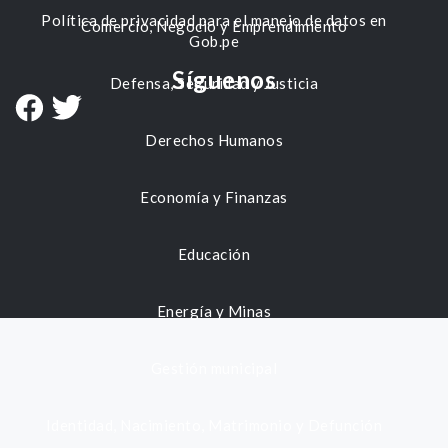
Política de privacidad para el manejo de datos en
Comercio, Negocio y Emprendimiento
Gob.pe
Síguenos
Defensa, Seguridad y Justicia
Derechos Humanos
Economía y Finanzas
Educación
Energía y Minas
Gestión municipal
Identidad, Nacimiento, Matrimonio y Defunción