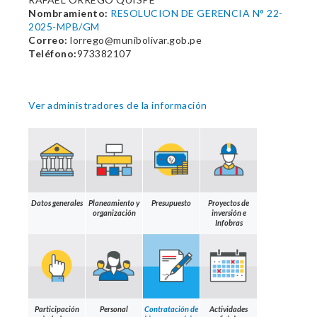
Nombramiento:
RESOLUCION DE GERENCIA N° 22-
2025-MPB/GM
Correo:
lorrego@munibolivar.gob.pe
Teléfono:
973382107
Ver administradores de la información
Datos generales
Planeamiento y
Presupuesto
Proyectos de
organización
inversión e
Infobras
Participación
Personal
Contratación de
Actividades