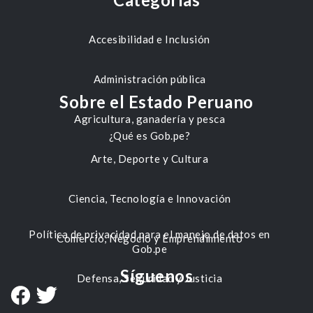
Accesibilidad e Inclusión
Administración pública
Sobre el Estado Peruano
Agricultura, ganadería y pesca
¿Qué es Gob.pe?
Arte, Deporte y Cultura
Ciencia, Tecnología e Innovación
Política de privacidad para el manejo de datos en
Comercio, Negocio y Emprendimiento
Gob.pe
Síguenos
Defensa, Seguridad y Justicia