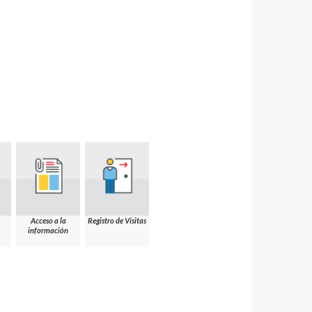
Acceso a la
Registro de Visitas
información