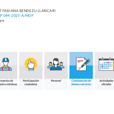
T FABIANA BENDEZU LLANCARI
° 044-2025-A/MDP
.pe
royectos de
Participación
Personal
Contratación de
Actividades
sión e Infobras
ciudadana
bienes y servicios
oficiales