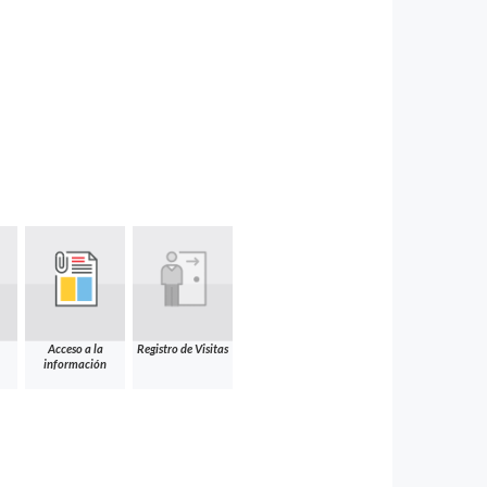
Acceso a la
Registro de Visitas
información