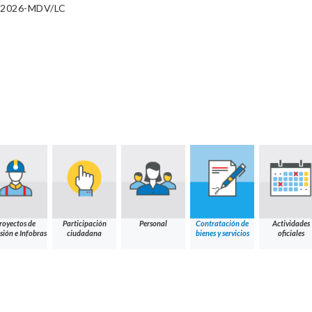
3-2026-MDV/LC
royectos de
Participación
Personal
Contratación de
Actividades
sión e Infobras
ciudadana
bienes y servicios
oficiales