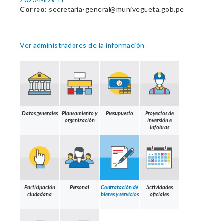
Correo:
secretaria-general@munivegueta.gob.pe
Ver administradores de la información
Datos generales
Planeamiento y
Presupuesto
Proyectos de
organización
inversión e
Infobras
Participación
Personal
Contratación de
Actividades
ciudadana
bienes y servicios
oficiales