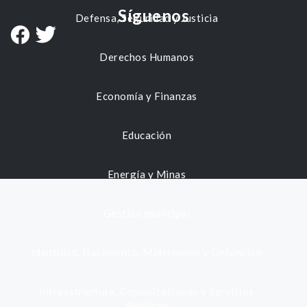
Síguenos
Defensa, Seguridad y Justicia
Derechos Humanos
Economía y Finanzas
Educación
Energía y Minas
Gestión municipal
Identidad, Nacimiento, Matrimonio y Defunción
Infraestructura, Comunicaciones y Servicios
Públicos