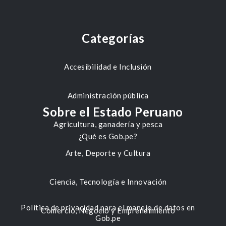
Categorías
Accesibilidad e Inclusión
Administración pública
Sobre el Estado Peruano
Agricultura, ganadería y pesca
¿Qué es Gob.pe?
Arte, Deporte y Cultura
Ciencia, Tecnología e Innovación
Política de privacidad para el manejo de datos en
Comercio, Negocio y Emprendimiento
Gob.pe