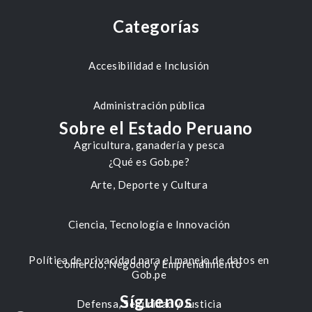
Categorías
Accesibilidad e Inclusión
Administración pública
Sobre el Estado Peruano
Agricultura, ganadería y pesca
¿Qué es Gob.pe?
Arte, Deporte y Cultura
Ciencia, Tecnología e Innovación
Política de privacidad para el manejo de datos en
Comercio, Negocio y Emprendimiento
Gob.pe
Síguenos
Defensa, Seguridad y Justicia