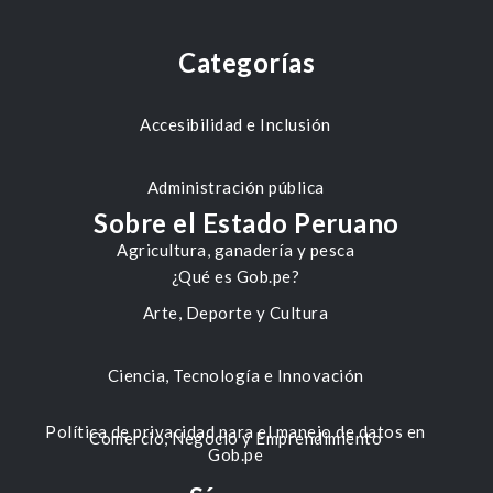
Categorías
Accesibilidad e Inclusión
Administración pública
Sobre el Estado Peruano
Agricultura, ganadería y pesca
¿Qué es Gob.pe?
Arte, Deporte y Cultura
Ciencia, Tecnología e Innovación
Política de privacidad para el manejo de datos en
Comercio, Negocio y Emprendimiento
Gob.pe