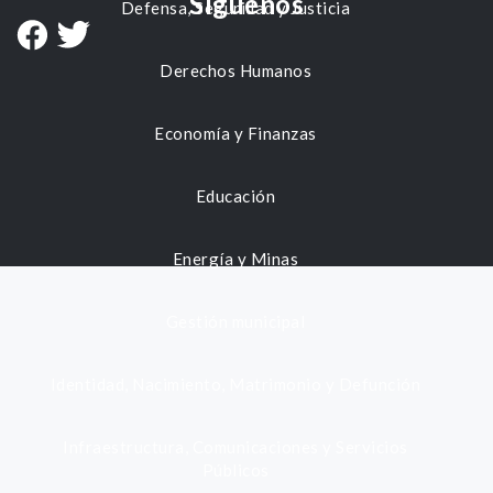
Síguenos
Defensa, Seguridad y Justicia
Derechos Humanos
Economía y Finanzas
Educación
Energía y Minas
Gestión municipal
Identidad, Nacimiento, Matrimonio y Defunción
Infraestructura, Comunicaciones y Servicios
Públicos