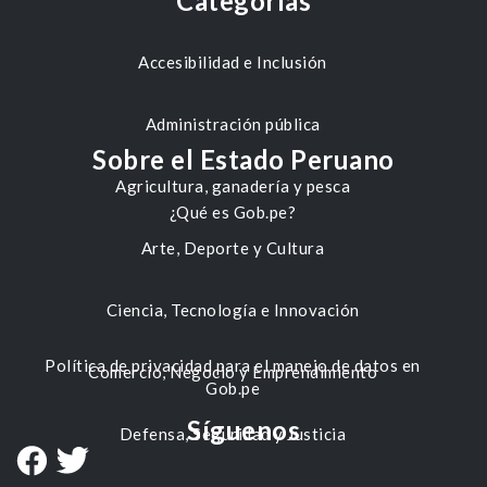
Categorías
Accesibilidad e Inclusión
Administración pública
Sobre el Estado Peruano
Agricultura, ganadería y pesca
¿Qué es Gob.pe?
Arte, Deporte y Cultura
Ciencia, Tecnología e Innovación
Política de privacidad para el manejo de datos en
Comercio, Negocio y Emprendimiento
Gob.pe
Síguenos
Defensa, Seguridad y Justicia