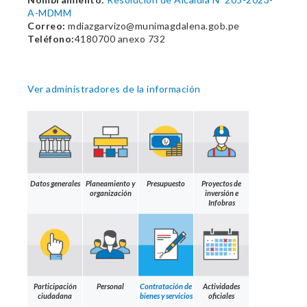
A-MDMM
Correo:
mdiazgarvizo@munimagdalena.gob.pe
Teléfono:
4180700 anexo 732
Ver administradores de la información
Datos generales
Planeamiento y
Presupuesto
Proyectos de
organización
inversión e
Infobras
Participación
Personal
Contratación de
Actividades
ciudadana
bienes y servicios
oficiales