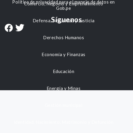
Política de privacidad para el manejo de datos en
Comercio, Negocio y Emprendimiento
Gob.pe
Síguenos
Defensa, Seguridad y Justicia
Derechos Humanos
Economía y Finanzas
Educación
Energía y Minas
Gestión municipal
Identidad, Nacimiento, Matrimonio y Defunción