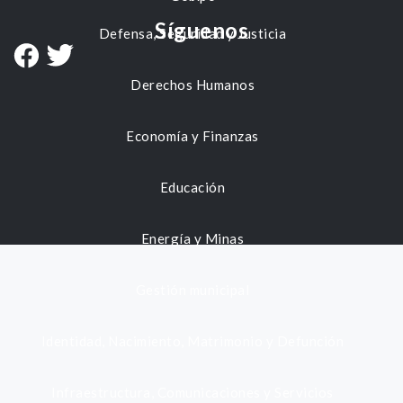
Síguenos
Defensa, Seguridad y Justicia
Derechos Humanos
Economía y Finanzas
Educación
Energía y Minas
Gestión municipal
Identidad, Nacimiento, Matrimonio y Defunción
Infraestructura, Comunicaciones y Servicios