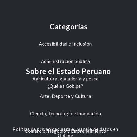
Categorías
Accesibilidad e Inclusión
Administración pública
Sobre el Estado Peruano
Agricultura, ganadería y pesca
¿Qué es Gob.pe?
Arte, Deporte y Cultura
Ciencia, Tecnología e Innovación
Política de privacidad para el manejo de datos en
Comercio, Negocio y Emprendimiento
Gob.pe