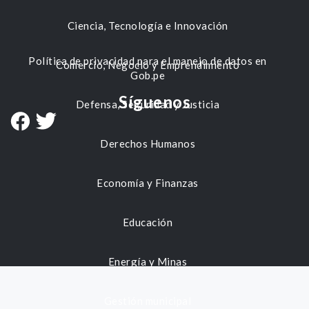
Ciencia, Tecnología e Innovación
Política de privacidad para el manejo de datos en
Comercio, Negocio y Emprendimiento
Gob.pe
Síguenos
Defensa, Seguridad y Justicia
Derechos Humanos
Economía y Finanzas
Educación
Energía y Minas
Gestión municipal