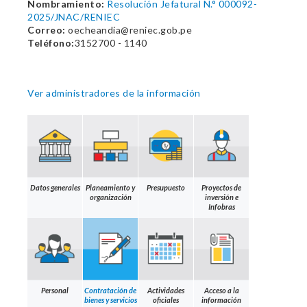
Nombramiento:
Resolución Jefatural N.° 000092-
2025/JNAC/RENIEC
Correo:
oecheandia@reniec.gob.pe
Teléfono:
3152700 - 1140
Ver administradores de la información
Datos generales
Planeamiento y
Presupuesto
Proyectos de
organización
inversión e
Infobras
Personal
Contratación de
Actividades
Acceso a la
bienes y servicios
oficiales
información