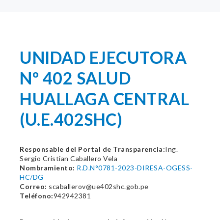
UNIDAD EJECUTORA
Nº 402 SALUD
HUALLAGA CENTRAL
(U.E.402SHC)
Responsable del Portal de Transparencia:
Ing.
Sergio Cristian Caballero Vela
Nombramiento:
R.D.N°0781-2023-DIRESA-OGESS-
HC/DG
Correo:
scaballerov@ue402shc.gob.pe
Teléfono:
942942381