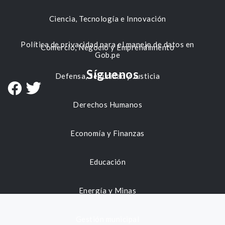
Ciencia, Tecnología e Innovación
Política de privacidad para el manejo de datos en
Comercio, Negocio y Emprendimiento
Gob.pe
Síguenos
Defensa, Seguridad y Justicia
Derechos Humanos
Economía y Finanzas
Educación
Energía y Minas
Gestión municipal