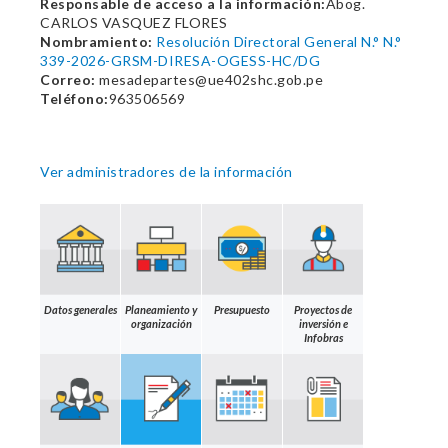
Responsable de acceso a la información:
Abog.
CARLOS VASQUEZ FLORES
Nombramiento:
Resolución Directoral General N.° N.°
339-2026-GRSM-DIRESA-OGESS-HC/DG
Correo:
mesadepartes@ue402shc.gob.pe
Teléfono:
963506569
Ver administradores de la información
Datos generales
Planeamiento y
Presupuesto
Proyectos de
organización
inversión e
Infobras