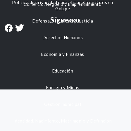
Política de privacidad para el manejo de datos en
Comercio, Negocio y Emprendimiento
Gob.pe
Síguenos
Defensa, Seguridad y Justicia
Derechos Humanos
Economía y Finanzas
Educación
Energía y Minas
Gestión municipal
Identidad, Nacimiento, Matrimonio y Defunción