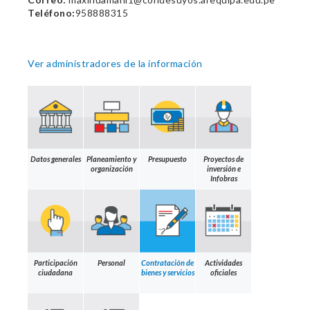
Teléfono:
958888315
Ver administradores de la información
Datos generales
Planeamiento y
Presupuesto
Proyectos de
organización
inversión e
Infobras
Participación
Personal
Contratación de
Actividades
ciudadana
bienes y servicios
oficiales