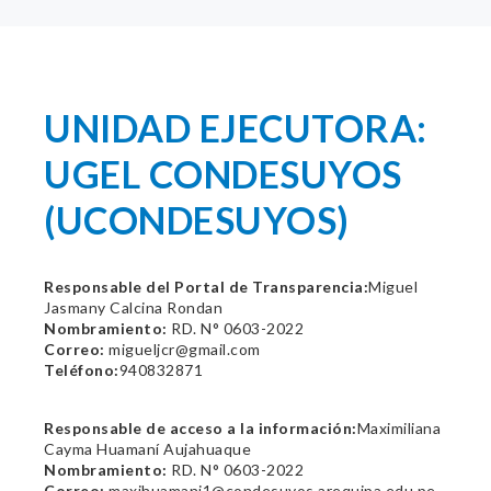
UNIDAD EJECUTORA:
UGEL CONDESUYOS
(UCONDESUYOS)
Responsable del Portal de Transparencia:
Miguel
Jasmany Calcina Rondan
Nombramiento:
RD. N° 0603-2022
Correo:
migueljcr@gmail.com
Teléfono:
940832871
Responsable de acceso a la información:
Maximiliana
Cayma Huamaní Aujahuaque
Nombramiento:
RD. N° 0603-2022
Correo:
maxihuamani1@condesuyos.arequipa.edu.pe