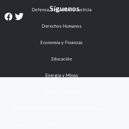
Síguenos
Defensa, Seguridad y Justicia
Derechos Humanos
Economía y Finanzas
Educación
Energía y Minas
Gestión municipal
Identidad, Nacimiento, Matrimonio y Defunción
Infraestructura, Comunicaciones y Servicios