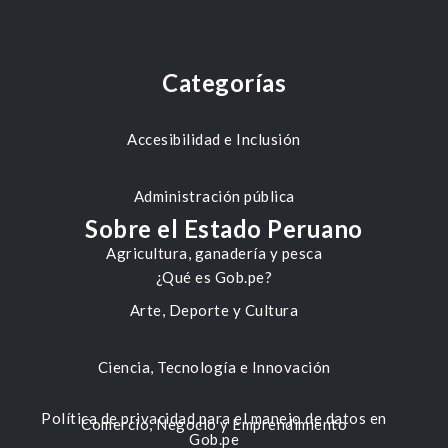
Categorías
Accesibilidad e Inclusión
Administración pública
Sobre el Estado Peruano
Agricultura, ganadería y pesca
¿Qué es Gob.pe?
Arte, Deporte y Cultura
Ciencia, Tecnología e Innovación
Política de privacidad para el manejo de datos en
Comercio, Negocio y Emprendimiento
Gob.pe