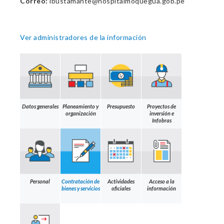
Correo:
ibustamante@hospitalmoquegua.gob.pe
Ver administradores de la información
Datos generales
Planeamiento y
Presupuesto
Proyectos de
organización
inversión e
Infobras
Personal
Contratación de
Actividades
Acceso a la
bienes y servicios
oficiales
información