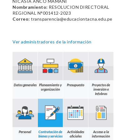
NICASIA ANCO MAMANI
Nombramiento:
RESOLUCION DIRECTORAL
REGIONAL N°001412-2023
Correo:
transparencia@educaciontacna.edu.pe
Ver administradores de la información
Datos generales
Planeamiento y
Presupuesto
Proyectos de
organización
inversión e
Infobras
Personal
Contratación de
Actividades
Acceso a la
bienes y servicios
oficiales
información