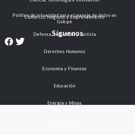
Política de privacidad para el manejo de datos en
Comercio, Negocio y Emprendimiento
Gob.pe
Síguenos
Defensa, Seguridad y Justicia
Derechos Humanos
Economía y Finanzas
Educación
Energía y Minas
Gestión municipal