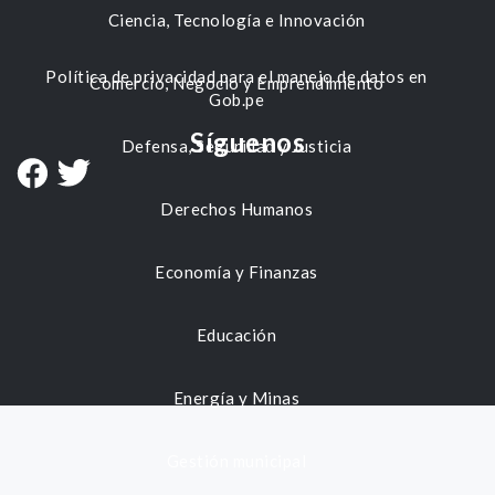
Ciencia, Tecnología e Innovación
Política de privacidad para el manejo de datos en
Comercio, Negocio y Emprendimiento
Gob.pe
Síguenos
Defensa, Seguridad y Justicia
Derechos Humanos
Economía y Finanzas
Educación
Energía y Minas
Gestión municipal