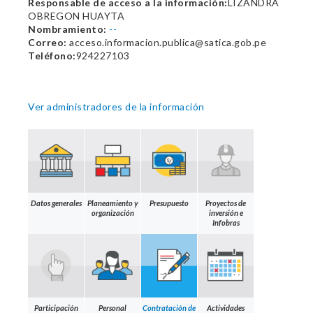
Responsable de acceso a la información:
LIZANDRA
OBREGON HUAYTA
Nombramiento:
--
Correo:
acceso.informacion.publica@satica.gob.pe
Teléfono:
924227103
Ver administradores de la información
Datos generales
Planeamiento y
Presupuesto
Proyectos de
organización
inversión e
Infobras
Participación
Personal
Contratación de
Actividades