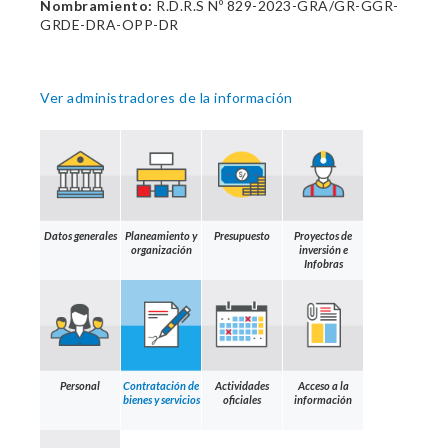
Nombramiento:
R.D.R.S Nº 829-2023-GRA/GR-GGR-
GRDE-DRA-OPP-DR
Ver administradores de la información
Datos generales
Planeamiento y
Presupuesto
Proyectos de
organización
inversión e
Infobras
Personal
Contratación de
Actividades
Acceso a la
bienes y servicios
oficiales
información