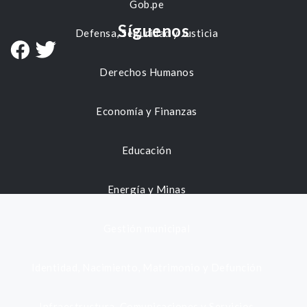
Gob.pe
Síguenos
Defensa, Seguridad y Justicia
Derechos Humanos
Economía y Finanzas
Educación
Energía y Minas
Gestión municipal
Identidad, Nacimiento, Matrimonio y Defunción
Infraestructura, Comunicaciones y Servicios