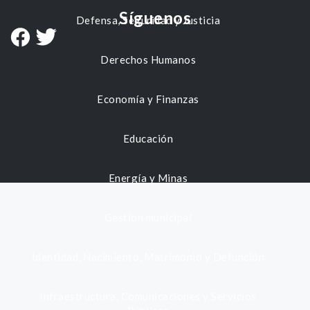
Síguenos
Defensa, Seguridad y Justicia
Derechos Humanos
Economía y Finanzas
Educación
Energía y Minas
Gestión municipal
Identidad, Nacimiento, Matrimonio y Defunción
Infraestructura, Comunicaciones y Servicios