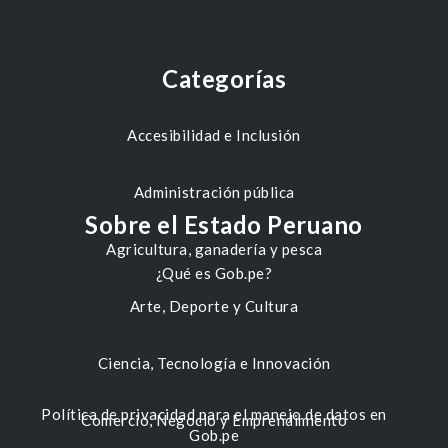
Categorías
Accesibilidad e Inclusión
Administración pública
Sobre el Estado Peruano
Agricultura, ganadería y pesca
¿Qué es Gob.pe?
Arte, Deporte y Cultura
Ciencia, Tecnología e Innovación
Política de privacidad para el manejo de datos en
Comercio, Negocio y Emprendimiento
Gob.pe