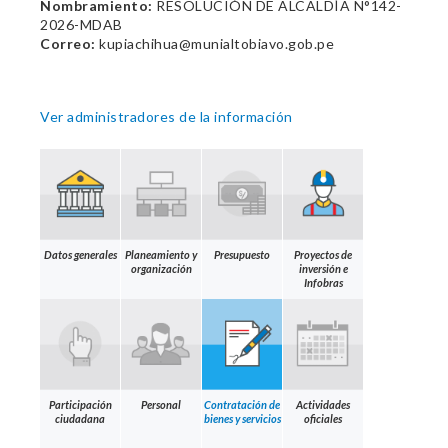
Nombramiento:
RESOLUCIÓN DE ALCALDÍA N°142-
2026-MDAB
Correo:
kupiachihua@munialtobiavo.gob.pe
Ver administradores de la información
Datos generales
Planeamiento y
Presupuesto
Proyectos de
organización
inversión e
Infobras
Participación
Personal
Contratación de
Actividades
ciudadana
bienes y servicios
oficiales