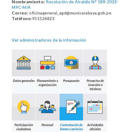
Nombramiento:
Resolución de Alcaldía N.° 188-2023-
MPC-M/A
Correo:
oficinageneral_agd@municarabaya.gob.pe
Teléfono:
951526823
Ver administradores de la información
Datos generales
Planeamiento y
Presupuesto
Proyectos de
organización
inversión e
Infobras
Participación
Personal
Contratación de
Actividades
ciudadana
bienes y servicios
oficiales