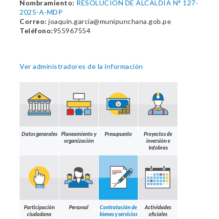
Nombramiento:
RESOLUCION DE ALCALDIA N° 127-
2025-A-MDP
Correo:
joaquin.garcia@munipunchana.gob.pe
Teléfono:
955967554
Ver administradores de la información
Datos generales
Planeamiento y
Presupuesto
Proyectos de
organización
inversión e
Infobras
Participación
Personal
Contratación de
Actividades
ciudadana
bienes y servicios
oficiales