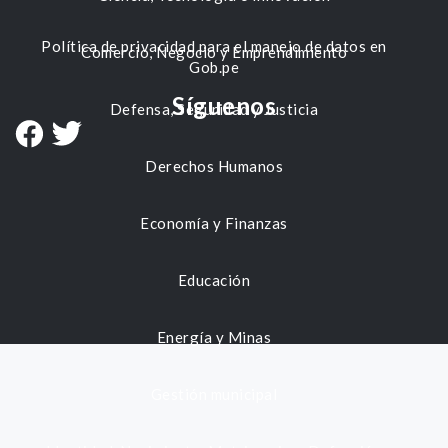
Política de privacidad para el manejo de datos en
Comercio, Negocio y Emprendimiento
Gob.pe
Síguenos
Defensa, Seguridad y Justicia
Derechos Humanos
Economía y Finanzas
Educación
Energía y Minas
Gestión municipal