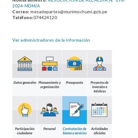
2024-MDM/A
Correo:
mesadepartes@munimochumi.gob.pe
Teléfono:
074424120
Ver administradores de la información
Datos generales
Planeamiento y
Presupuesto
Proyectos de
organización
inversión e
Infobras
Participación
Personal
Contratación de
Actividades
ciudadana
bienes y servicios
oficiales