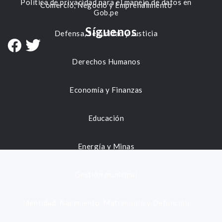
Política de privacidad para el manejo de datos en
Comercio, Negocio y Emprendimiento
Gob.pe
Síguenos
Defensa, Seguridad y Justicia
Derechos Humanos
Economía y Finanzas
Educación
Energía y Minas
Gestión municipal
Identidad, Nacimiento, Matrimonio y Defunción