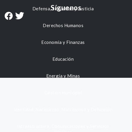
Síguenos
Defensa, Seguridad y Justicia
Derechos Humanos
Economía y Finanzas
Educación
Energía y Minas
Gestión municipal
Identidad, Nacimiento, Matrimonio y Defunción
Infraestructura, Comunicaciones y Servicios