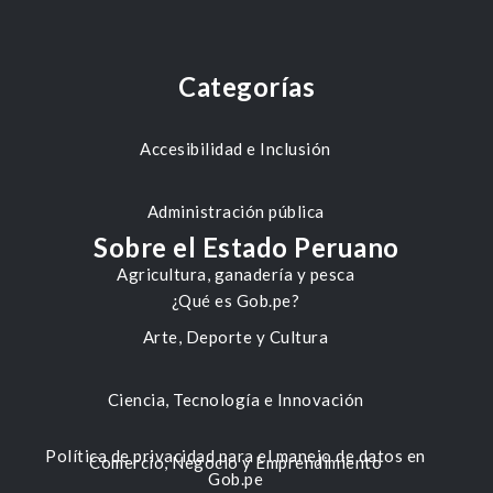
Categorías
Accesibilidad e Inclusión
Administración pública
Sobre el Estado Peruano
Agricultura, ganadería y pesca
¿Qué es Gob.pe?
Arte, Deporte y Cultura
Ciencia, Tecnología e Innovación
Política de privacidad para el manejo de datos en
Comercio, Negocio y Emprendimiento
Gob.pe