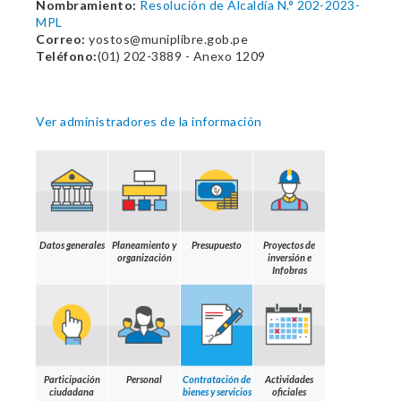
Nombramiento:
Resolución de Alcaldía N.° 202-2023-
MPL
Correo:
yostos@muniplibre.gob.pe
Teléfono:
(01) 202-3889 - Anexo 1209
Ver administradores de la información
Datos generales
Planeamiento y
Presupuesto
Proyectos de
organización
inversión e
Infobras
Participación
Personal
Contratación de
Actividades
ciudadana
bienes y servicios
oficiales