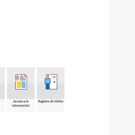
Acceso a la
Registro de Visitas
información