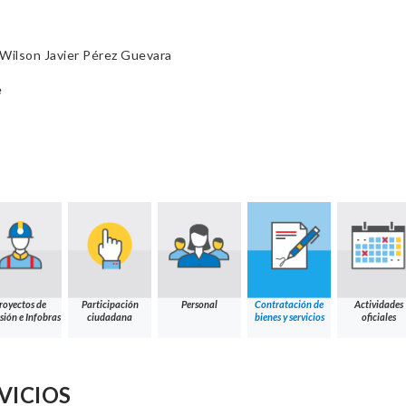
Wilson Javier Pérez Guevara
e
royectos de
Participación
Personal
Contratación de
Actividades
sión e Infobras
ciudadana
bienes y servicios
oficiales
VICIOS