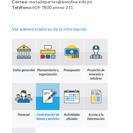
Correo:
mesadepartes@lamolina.edu.pe
Teléfono:
614-7800 anexo 211
Ver administradores de la información
Datos generales
Planeamiento y
Presupuesto
Proyectos de
organización
inversión e
Infobras
Personal
Contratación de
Actividades
Acceso a la
bienes y servicios
oficiales
información