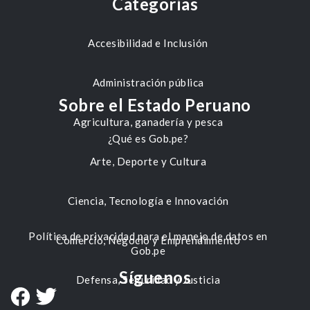
Categorías
Accesibilidad e Inclusión
Administración pública
Sobre el Estado Peruano
Agricultura, ganadería y pesca
¿Qué es Gob.pe?
Arte, Deporte y Cultura
Ciencia, Tecnología e Innovación
Política de privacidad para el manejo de datos en
Comercio, Negocio y Emprendimiento
Gob.pe
Síguenos
Defensa, Seguridad y Justicia