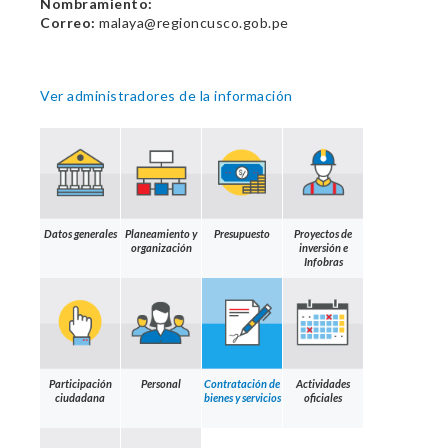
Nombramiento:
Correo:
malaya@regioncusco.gob.pe
Ver administradores de la información
Datos generales
Planeamiento y
Presupuesto
Proyectos de
organización
inversión e
Infobras
Participación
Personal
Contratación de
Actividades
ciudadana
bienes y servicios
oficiales