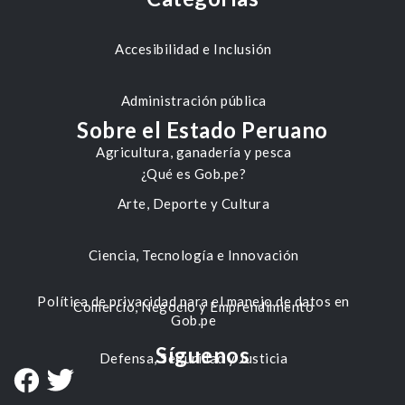
Accesibilidad e Inclusión
Administración pública
Sobre el Estado Peruano
Agricultura, ganadería y pesca
¿Qué es Gob.pe?
Arte, Deporte y Cultura
Ciencia, Tecnología e Innovación
Política de privacidad para el manejo de datos en
Comercio, Negocio y Emprendimiento
Gob.pe
Síguenos
Defensa, Seguridad y Justicia