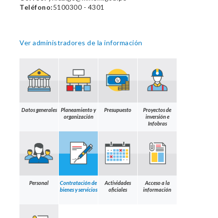
Teléfono:
5100300 - 4301
Ver administradores de la información
Datos generales
Planeamiento y
Presupuesto
Proyectos de
organización
inversión e
Infobras
Personal
Contratación de
Actividades
Acceso a la
bienes y servicios
oficiales
información