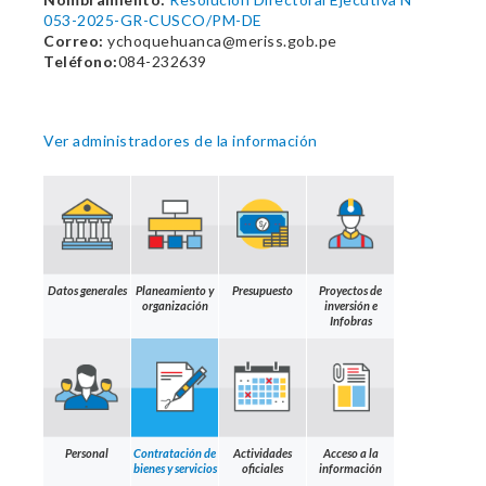
053-2025-GR-CUSCO/PM-DE
Correo:
ychoquehuanca@meriss.gob.pe
Teléfono:
084-232639
Ver administradores de la información
Datos generales
Planeamiento y
Presupuesto
Proyectos de
organización
inversión e
Infobras
Personal
Contratación de
Actividades
Acceso a la
bienes y servicios
oficiales
información