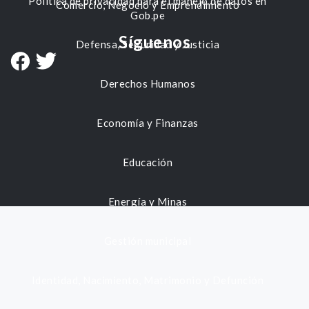
Política de privacidad para el manejo de datos en
Comercio, Negocio y Emprendimiento
Gob.pe
Síguenos
Defensa, Seguridad y Justicia
Derechos Humanos
Economía y Finanzas
Educación
Energía y Minas
Gestión municipal
Identidad, Nacimiento, Matrimonio y Defunción